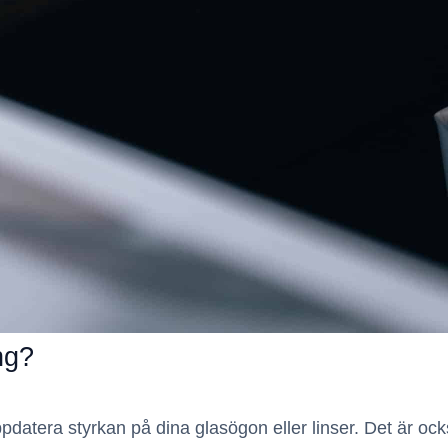
ng?
atera styrkan på dina glasögon eller linser. Det är ocks