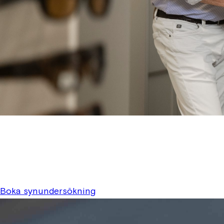
Boka din synunder
Regelbunden synkontroll är en viktig del av din ögonhä
Boka synundersökning