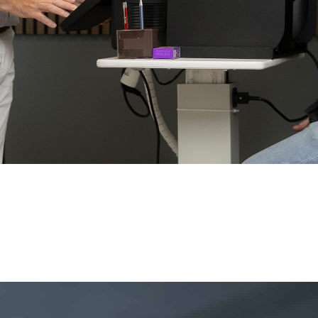
sökning i Torup
lsa. Hos oss i Torup får du en noggrann och trygg unde