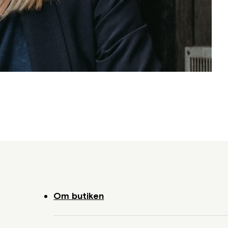
el prenumeration på
d får precis de linser du behöver, direkt hem i brevlåda
Om butiken