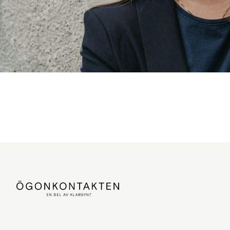
Linsboxen – flexib
Prenumerera på linser och var säker på att du varje måna